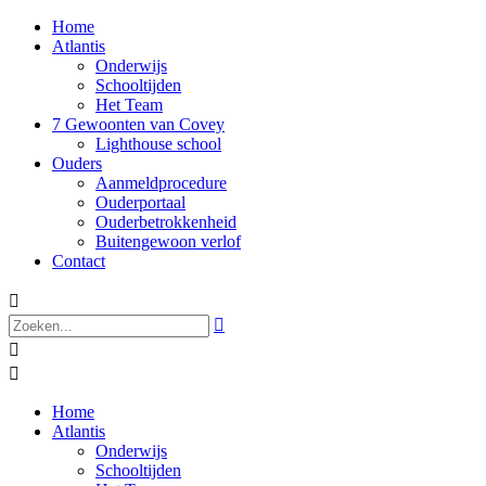
Home
Atlantis
Onderwijs
Schooltijden
Het Team
7 Gewoonten van Covey
Lighthouse school
Ouders
Aanmeldprocedure
Ouderportaal
Ouderbetrokkenheid
Buitengewoon verlof
Contact




Home
Atlantis
Onderwijs
Schooltijden