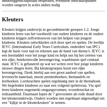
medezeggenschapsraad besproken, eventuele ontwikkelpunten
worden omgezet in acties indien nodig
Kleuters
Kleuters krijgen onderwijs in gecombineerde groepen 1-2. Jonge
kinderen leren van het voorbeeld van oudere kinderen en de oudere
kinderen krijgen zelfvertrouwen van het helpen van jongere
kinderen. Kleuters ontwikkelen zich door spel en spelen. De leerlijn
IEYC (International Early Years Curriculum, onderdeel van IPC)
legt de basis voor taal en rekenen aan de hand van thema’s. IEYC is
een leermiddel voor het jonge kind en helpt ons bij het creëren van
een rijke, betekenisvolle leeromgeving, waarbinnen spel centraal
staat. IEYC is gebaseerd op wat we weten over hoe jonge kinderen
nieuwe dingen leren. Bij kleutergroepen hoort een rijke
leeromgeving. Denk hierbij aan een groot aanbod van spellen,
levensecht materiaal, mooie prentenboeken, thematafels en
leerhoeken. Leerkrachten spelen regelmatig mee in de themahoek.
We begeleiden kinderen zo naar een volgend spelniveau. Via spel
leren kinderen ongemerkt omgangsvormen, woordenschat en
redzaamheid. Daarnaast lopen de 7 gewoonten als rode draad door
het kleuteronderwijs. Ouders worden met regelmaat uitgenodigd om
een "kijkje in de kleuterkeuken" te nemen.