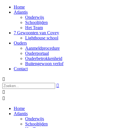
Home
Atlantis
Onderwijs
Schooltijden
Het Team
7 Gewoonten van Covey
Lighthouse school
Ouders
Aanmeldprocedure
Ouderportaal
Ouderbetrokkenheid
Buitengewoon verlof
Contact




Home
Atlantis
Onderwijs
Schooltijden