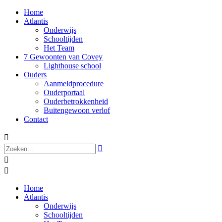
Home
Atlantis
Onderwijs
Schooltijden
Het Team
7 Gewoonten van Covey
Lighthouse school
Ouders
Aanmeldprocedure
Ouderportaal
Ouderbetrokkenheid
Buitengewoon verlof
Contact




Home
Atlantis
Onderwijs
Schooltijden